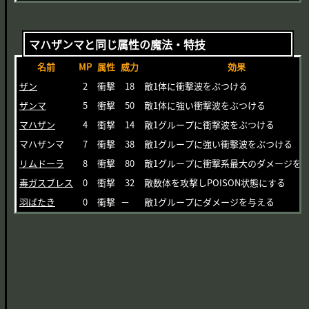
マハザンマと同じ属性の魔法・特技
名前
MP
属性
威力
効果
ザン
2
衝撃
18
敵1体に衝撃波をぶつける
ザンマ
5
衝撃
50
敵1体に強い衝撃波をぶつける
マハザン
4
衝撃
14
敵1グループに衝撃波をぶつける
マハザンマ
7
衝撃
38
敵1グループに強い衝撃波をぶつける
リムドーラ
8
衝撃
80
敵1グループに衝撃系最大のダメージを
毒ガスブレス
0
衝撃
32
敵数体を攻撃しPOISON状態にする
羽ばたき
0
衝撃
－
敵1グループにダメージを与える