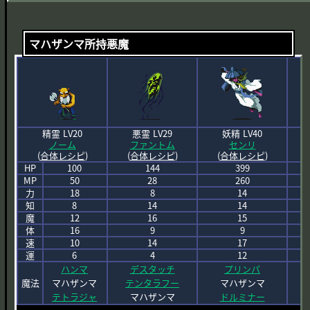
マハザンマ所持悪魔
精霊 LV20
悪霊 LV29
妖精 LV40
ノーム
ファントム
センリ
(
合体レシピ
)
(
合体レシピ
)
(
合体レシピ
)
(
HP
100
144
399
MP
50
28
260
力
18
8
14
知
8
14
14
魔
12
16
15
体
16
9
9
速
10
14
17
運
6
4
12
ハンマ
デスタッチ
プリンパ
魔法
マハザンマ
テンタラフー
マハザンマ
テトラジャ
マハザンマ
ドルミナー