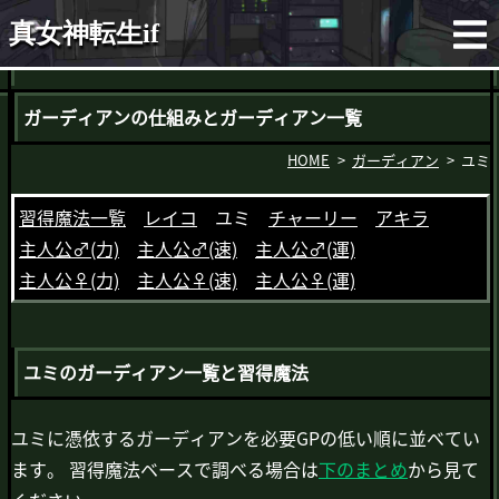
真女神転生if
ガーディアンの仕組みとガーディアン一覧
HOME
ガーディアン
ユミ
習得魔法一覧
レイコ
ユミ
チャーリー
アキラ
主人公♂(力)
主人公♂(速)
主人公♂(運)
主人公♀(力)
主人公♀(速)
主人公♀(運)
ユミのガーディアン一覧と習得魔法
ユミに憑依するガーディアンを必要GPの低い順に並べてい
ます。
習得魔法ベースで調べる場合は
下のまとめ
から見て