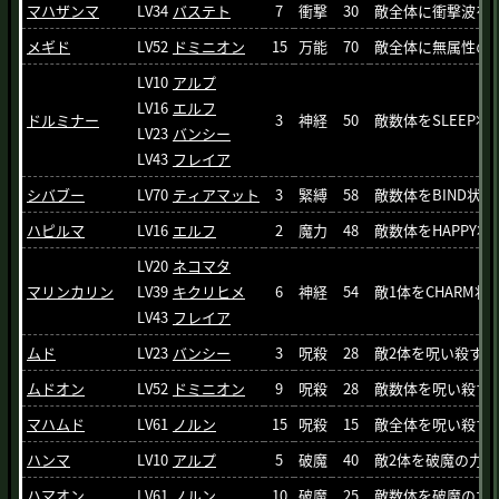
マハザンマ
LV34
バステト
7
衝撃
30
敵全体に衝撃波を
メギド
LV52
ドミニオン
15
万能
70
敵全体に無属性の
LV10
アルプ
LV16
エルフ
ドルミナー
3
神経
50
敵数体をSLEEP状
LV23
バンシー
LV43
フレイア
シバブー
LV70
ティアマット
3
緊縛
58
敵数体をBIND状
ハピルマ
LV16
エルフ
2
魔力
48
敵数体をHAPPY
LV20
ネコマタ
マリンカリン
LV39
キクリヒメ
6
神経
54
敵1体をCHARM状
LV43
フレイア
ムド
LV23
バンシー
3
呪殺
28
敵2体を呪い殺す
ムドオン
LV52
ドミニオン
9
呪殺
28
敵数体を呪い殺す
マハムド
LV61
ノルン
15
呪殺
15
敵全体を呪い殺す
ハンマ
LV10
アルプ
5
破魔
40
敵2体を破魔の力
ハマオン
LV61
ノルン
10
破魔
25
敵数体を破魔の力