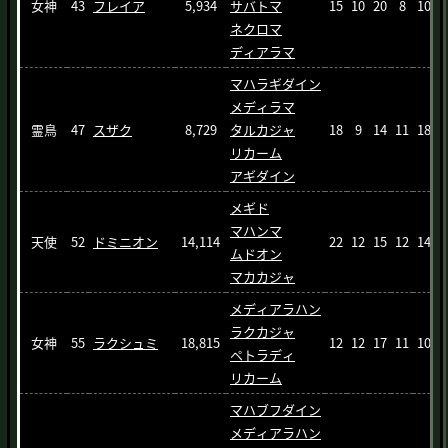
女神
43
フレイア
5,934
サバトマ
15
10
20
8
10
1
ネクロマ
ディアラマ
マハラギダイン
メディラマ
霊鳥
47
スザク
8,729
タルカジャ
18
9
14
11
18
リカーム
アギダイン
メギド
マハンマ
天使
52
ドミニオン
14,114
22
12
15
12
14
ムドオン
マカカジャ
メディアラハン
ラクカジャ
女神
55
ラクシュミ
18,815
12
12
17
11
10
3
ペトラディ
リカーム
マハブフダイン
メディアラハン