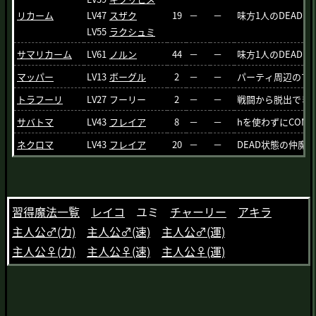
リカーム
LV47
スザク
19
－
－
味方1人のDEAD・
LV55
ラクシュミ
サマリカーム
LV61
ノルン
44
－
－
味方1人のDEAD・
マッパー
LV13
ボーグル
2
－
－
パーティ周辺のマ
トラフーリ
LV27
フーリー
2
－
－
戦闘から脱出でき
サバトマ
LV43
フレイア
8
－
－
hを使わずにCOM
ネクロマ
LV43
フレイア
20
－
－
DEAD状態の仲魔
習得魔法一覧
レイコ
ユミ
チャーリー
アキラ
主人公♂(力)
主人公♂(速)
主人公♂(運)
主人公♀(力)
主人公♀(速)
主人公♀(運)