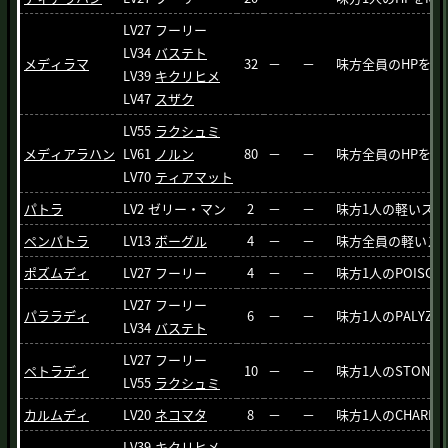
LV27
フーリー
LV34
バステト
メディラマ
32
－
－
味方全員のHPを回
LV39
キクリヒメ
LV47
スザク
LV55
ラクシュミ
メディアラハン
LV61
ノルン
80
－
－
味方全員のHPをM
LV70
ティアマット
パトラ
LV2
ゼリー・マン
2
－
－
味方1人の軽いス
ペンパトラ
LV13
ボーグル
4
－
－
味方全員の軽いス
ポズムディ
LV27
フーリー
4
－
－
味方1人のPOISO
LV27
フーリー
パララディ
6
－
－
味方1人のPALYZ
LV34
バステト
LV27
フーリー
ペトラディ
10
－
－
味方1人のSTON
LV55
ラクシュミ
カルムディ
LV20
ネコマタ
8
－
－
味方1人のCHAR
LV39
キクリヒメ