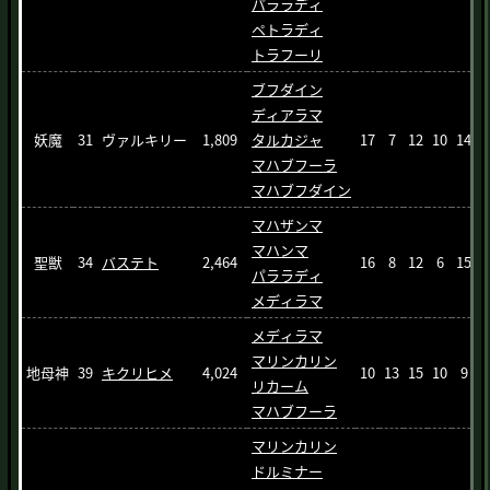
パララディ
ペトラディ
トラフーリ
ブフダイン
ディアラマ
妖魔
31
ヴァルキリー
1,809
タルカジャ
17
7
12
10
14
マハブフーラ
マハブフダイン
マハザンマ
マハンマ
聖獣
34
バステト
2,464
16
8
12
6
15
パララディ
メディラマ
メディラマ
マリンカリン
地母神
39
キクリヒメ
4,024
10
13
15
10
9
1
リカーム
マハブフーラ
マリンカリン
ドルミナー