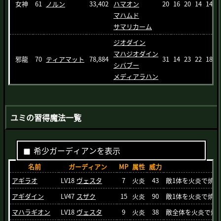
女神
61
ノルン
33,402
ハマオン
20
16
20
14
14
1
マハムド
サマリカーム
ジオダイン
マハジオダイン
邪龍
70
ティアマット
78,884
31
14
23
22
18
1
シバブー
メディアラハン
ユミの習得魔法一覧
希少ガーディアンを表示
名前
ガーディアン
MP
属性
威力
アギラオ
LV18
ヴェスタ
7
火炎
43
敵1体を火炎で焼く
アギダイン
LV47
スザク
15
火炎
90
敵1体を火炎で焼く
マハラギオン
LV18
ヴェスタ
9
火炎
38
敵全体を火炎で焼