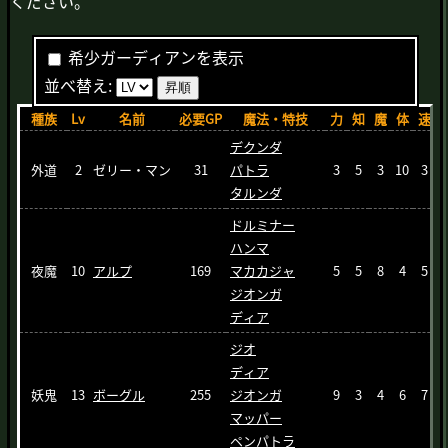
ください。
希少ガーディアンを表示
並べ替え:
昇順
種族
Lv
名前
必要GP
魔法・特技
力
知
魔
体
速
デクンダ
外道
2
ゼリー・マン
31
パトラ
3
5
3
10
3
タルンダ
ドルミナー
ハンマ
夜魔
10
アルプ
169
マカカジャ
5
5
8
4
5
ジオンガ
ディア
ジオ
ディア
妖鬼
13
ボーグル
255
ジオンガ
9
3
4
6
7
マッパー
ペンパトラ