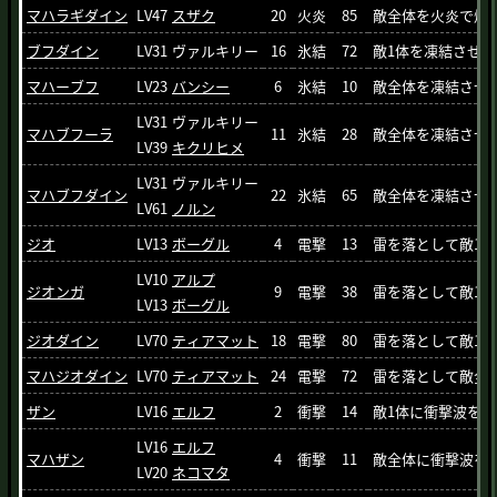
マハラギダイン
LV47
スザク
20
火炎
85
敵全体を火炎で焼
ブフダイン
LV31
ヴァルキリー
16
氷結
72
敵1体を凍結させてF
マハーブフ
LV23
バンシー
6
氷結
10
敵全体を凍結させて
LV31
ヴァルキリー
マハブフーラ
11
氷結
28
敵全体を凍結させて
LV39
キクリヒメ
LV31
ヴァルキリー
マハブフダイン
22
氷結
65
敵全体を凍結させて
LV61
ノルン
ジオ
LV13
ボーグル
4
電撃
13
雷を落として敵1体
LV10
アルプ
ジオンガ
9
電撃
38
雷を落として敵1体
LV13
ボーグル
ジオダイン
LV70
ティアマット
18
電撃
80
雷を落として敵1体
マハジオダイン
LV70
ティアマット
24
電撃
72
雷を落として敵全体
ザン
LV16
エルフ
2
衝撃
14
敵1体に衝撃波を
LV16
エルフ
マハザン
4
衝撃
11
敵全体に衝撃波を
LV20
ネコマタ