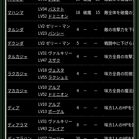
LV34
バステト
マハンマ
18
破魔
15
敵全体を破魔の力
LV52
ドミニオン
LV2
ゼリー・マン
タルンダ
4
－
－
敵の攻撃力を下げ
LV23
バンシー
デクンダ
LV2
ゼリー・マン
5
－
－
戦闘中に下げられ
LV31
ヴァルキリー
タルカジャ
4
－
－
味方全員の攻撃力
LV47
スザク
LV18
ヴェスタ
ラクカジャ
4
－
－
味方全員の防御力
LV55
ラクシュミ
LV10
アルプ
マカカジャ
4
－
－
味方全員の魔法威
LV52
ドミニオン
LV10
アルプ
ディア
4
－
－
味方1人のHPを少
LV13
ボーグル
LV31
ヴァルキリー
ディアラマ
8
－
－
味方1人のHPを回
LV43
フレイア
ディアラハン
LV27
フーリー
20
－
－
味方1人のHPをM