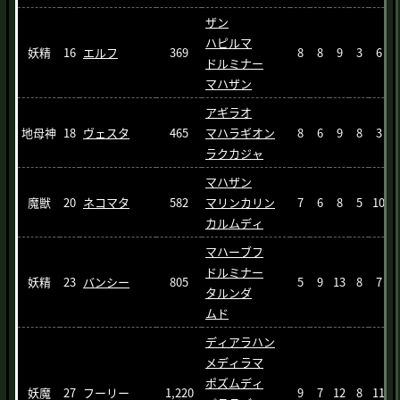
ザン
ハピルマ
妖精
16
エルフ
369
8
8
9
3
6
ドルミナー
マハザン
アギラオ
地母神
18
ヴェスタ
465
マハラギオン
8
6
9
8
3
ラクカジャ
マハザン
魔獣
20
ネコマタ
582
マリンカリン
7
6
8
5
10
カルムディ
マハーブフ
ドルミナー
妖精
23
バンシー
805
5
9
13
8
7
タルンダ
ムド
ディアラハン
メディラマ
ポズムディ
妖魔
27
フーリー
1,220
9
7
12
8
11
1