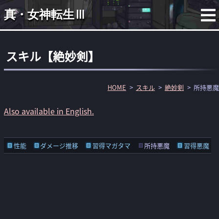
真・女神転生Ⅲ
スキル【絶妙剣】
HOME
スキル
絶妙剣
所持悪魔
Also available in English.
性能
ダメージ推移
習得マガタマ
所持悪魔
習得悪魔