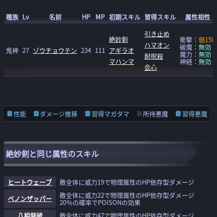
種族
Lv
名前
HP
MP
初期スキル
習得スキル
属性相性
引き止め
絶妙剣
衝撃：
弱150
ハマオン
破魔：
無効
鬼神
27
ゾウチョウテン
234
111
アギラオ
魔力：
無効
耐呪殺
マハンマ
神経：
無効
会心
性能
ダメージ推移
習得マガタマ
所持悪魔
習得悪魔
絶妙剣と同じ属性のスキル
ヒートウェーブ
敵全体に威力19で物理属性のHP依存型ダメージ
敵全体に威力22で物理属性のHP依存型ダメージ
ベノンザッパー
20％の確率でPOISONの効果
八相発破
敵全体に威力47で物理属性のHP依存型ダメージ