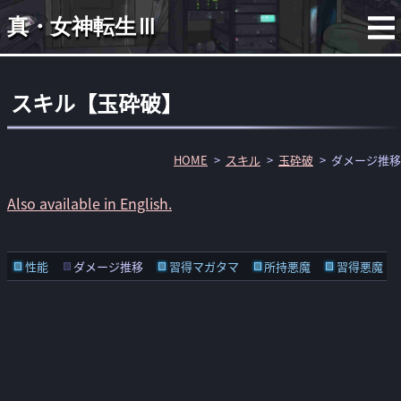
真・女神転生Ⅲ
スキル【玉砕破】
HOME
スキル
玉砕破
ダメージ推移
Also available in English.
性能
ダメージ推移
習得マガタマ
所持悪魔
習得悪魔