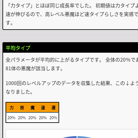
「力タイプ」とほぼ同じ成長率でした。 初期値は力タイプ
速が伸びるので、高レベル悪魔ほど速タイプらしさを実感
す。
平均タイプ
全パラメータが平均的に上がるタイプです。 全体の20％で
81体の悪魔が該当します。
1000回のレベルアップのデータを収集した結果、この↓よ
なりました。
力
技
魔
速
運
20%
20%
20%
20%
20%