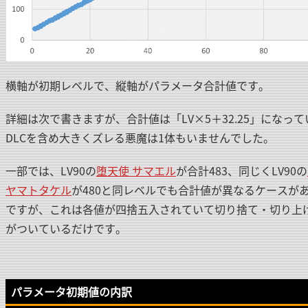
横軸が初期レベルで、縦軸がパラメータ合計値です。
詳細は次で書きますが、合計値は「LV×5＋32.25」になっ
DLCを含め大きくズレる悪魔は1体もいませんでした。
一部では、LV90の
堕天使
サマエル
が合計483、同じくLV90の
ヤマトタケル
が480と同レベルでも合計値が異なるケースが
ですが、これは各値が四捨五入されていて切り捨て・切り上
がついているだけです。
パラメータ初期値の内訳