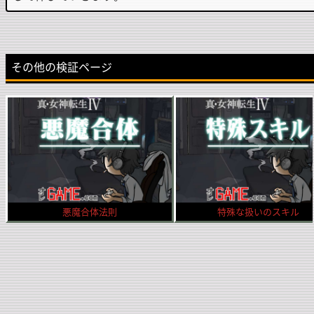
その他の検証ページ
悪魔合体法則
特殊な扱いのスキル