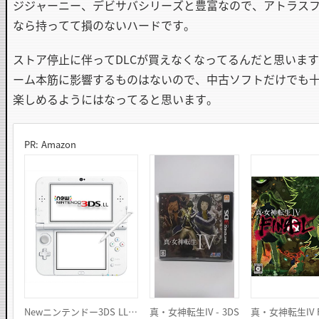
ジジャーニー、デビサバシリーズと豊富なので、アトラス
なら持ってて損のないハードです。
ストア停止に伴ってDLCが買えなくなってるんだと思いま
ーム本筋に影響するものはないので、中古ソフトだけでも
楽しめるようにはなってると思います。
PR: Amazon
Newニンテンドー3DS LL パールホワイト
真・女神転生IV - 3DS