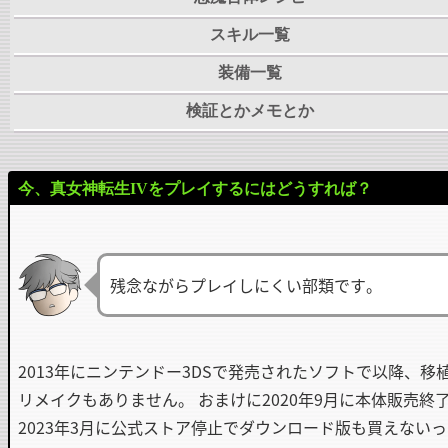
スキル一覧
装備一覧
検証とかメモとか
今、真女神転生IVをプレイするにはどうすれば？
残念ながらプレイしにくい部類です。
2013年にニンテンドー3DSで発売されたソフトで以降、移
リメイクもありません。 おまけに2020年9月に本体販売終
2023年3月に公式ストア停止でダウンロード版も買えない