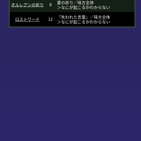
愛の祈り／味方全体
オルレアンの祈り
8
＞なにが起こるかわからない
「失われた言葉」／味方全体
ロストワード
12
＞なにが起こるかわからない