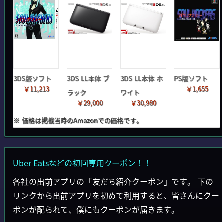
3DS版ソフト
3DS LL本体 ブ
3DS LL本体 ホ
PS版ソフト
￥11,213
￥1,655
ラック
ワイト
￥29,000
￥30,980
※ 価格は掲載当時のAmazonでの価格です。
Uber Eatsなどの初回専用クーポン！！
各社の出前アプリの「友だち紹介クーポン」です。 下の
リンクから出前アプリを初めて利用すると、皆さんにクー
ポンが配られて、僕にもクーポンが届きます。