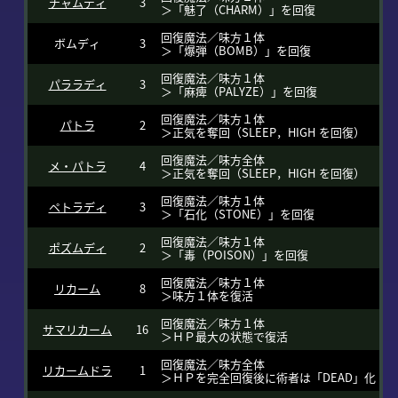
チャムディ
3
＞「魅了（CHARM）」を回復
回復魔法／味方１体
ボムディ
3
＞「爆弾（BOMB）」を回復
回復魔法／味方１体
パララディ
3
＞「麻痺（PALYZE）」を回復
回復魔法／味方１体
パトラ
2
＞正気を奪回（SLEEP，HIGH を回復）
回復魔法／味方全体
メ・パトラ
4
＞正気を奪回（SLEEP，HIGH を回復）
回復魔法／味方１体
ペトラディ
3
＞「石化（STONE）」を回復
回復魔法／味方１体
ポズムディ
2
＞「毒（POISON）」を回復
回復魔法／味方１体
リカーム
8
＞味方１体を復活
回復魔法／味方１体
サマリカーム
16
＞ＨＰ最大の状態で復活
回復魔法／味方全体
リカームドラ
1
＞ＨＰを完全回復後に術者は「DEAD」化