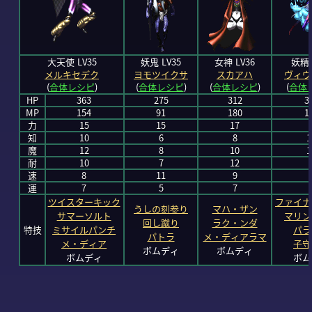
大天使 LV35
妖鬼 LV35
女神 LV36
妖精 
メルキセデク
ヨモツイクサ
スカアハ
ヴィヴ
(
合体レシピ
)
(
合体レシピ
)
(
合体レシピ
)
(
合体
HP
363
275
312
3
MP
154
91
180
1
力
15
15
17
知
10
6
8
1
魔
12
8
10
1
耐
10
7
12
速
8
11
9
運
7
5
7
ツイスターキック
ファイナ
うしの刻参り
マハ・ザン
サマーソルト
マリン
回し蹴り
ラク・ンダ
特技
ミサイルパンチ
パラ
パトラ
メ・ディアラマ
メ・ディア
子守
ボムディ
ボムディ
ボムディ
ボム