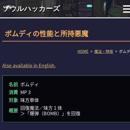
ソウルハッカーズ
ボムディの性能と所持悪魔
HOME
魔法・特技
ボム
Also available in English.
名前
ボムディ
消費
MP 3
対象
味方単体
回復魔法／味方１体
概要
＞「爆弾（BOMB）」を回復