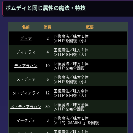
ボムディと同じ属性の魔法・特技
名前
消費
概要
回復魔法／味方１体
ディア
2
＞ＨＰを回復（小）
回復魔法／味方１体
ディアラマ
4
＞ＨＰを回復（大）
回復魔法／味方１体
ディアラハン
10
＞ＨＰを完全回復
回復魔法／味方全体
メ・ディア
6
＞ＨＰを回復（小）
回復魔法／味方全体
メ・ディアラマ
12
＞ＨＰを回復（大）
回復魔法／味方全体
メ・ディアラハン
30
＞ＨＰを完全回復
回復魔法／味方１体
マークディ
3
＞「的（MARK）」を回復
回復魔法／味方１体