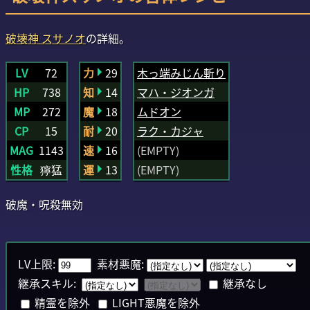
破壊神
スサノオ
の詳細。
LV
72
力
29
木っ端みじん斬り
HP
738
知
14
マハ・ジオンガ
MP
272
魔
18
ムドオン
CP
15
耐
20
ラク・カジャ
MAG
1143
速
16
(EMPTY)
性格
獰猛
運
13
(EMPTY)
破魔・呪殺無効
LV上限:
素材悪魔:
継承スキル:
継承なし
精霊を除外
LIGHT悪魔を除外