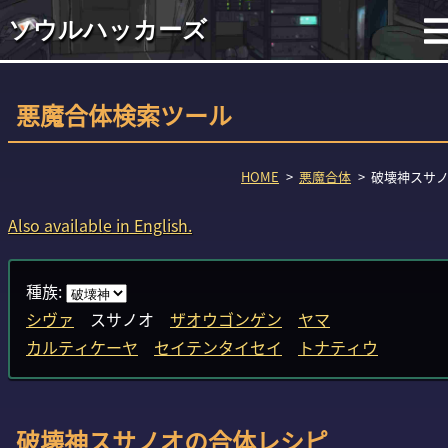
ソウルハッカーズ
悪魔合体検索ツール
HOME
悪魔合体
破壊神スサ
Also available in English.
種族:
シヴァ
スサノオ
ザオウゴンゲン
ヤマ
カルティケーヤ
セイテンタイセイ
トナティウ
破壊神スサノオの合体レシピ