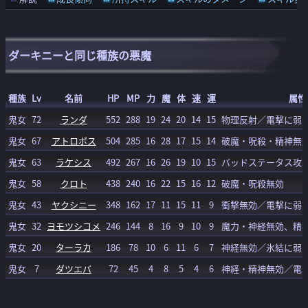
ダーキニーと同じ種族の悪魔
種族
Lv
名前
HP
MP
力
魔
体
速
運
属性
鬼女
72
ランダ
552
288
19
24
20
14
15
物理反射／電撃に弱
鬼女
67
アトロポス
504
285
16
28
17
15
14
破魔・呪殺・精神無
鬼女
63
ラケシス
492
267
16
26
19
10
15
バッドステータス攻
鬼女
58
クロト
438
240
16
22
15
16
12
破魔・呪殺無効
鬼女
43
ヤクシニー
348
162
17
11
15
11
9
衝撃無効／電撃に弱
鬼女
32
ヨモツシコメ
246
144
8
16
9
10
9
魔力・神経無効、精
鬼女
20
ターラカ
186
78
10
6
11
6
7
神経無効／氷結に弱
鬼女
7
ダツエバ
72
45
4
8
5
4
6
神経・精神無効／電