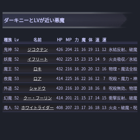
ダーキニーとLVが近い悪魔
種族
Lv
名前
HP
MP
力
魔
体
速
運
鬼神
52
ジコクテン
426
204
21
16
19
11
12
氷結反射、破魔
妖魔
52
イフリート
402
225
15
23
15
14
9
火炎吸収／氷結
魔王
52
ロキ
432
216
16
20
20
12
16
物理・魔法全般
夜魔
53
ロア
414
225
16
22
16
12
7
呪殺・魔力・神
外道
52
シャドウ
420
216
10
20
18
16
8
呪殺無効、物理
幻魔
52
クー・フーリン
414
201
21
15
17
14
15
衝撃反射、破魔
魔人
52
ホワイトライダー
408
207
23
17
16
18
13
火炎・破魔・呪