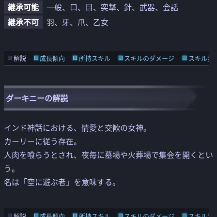
継承可能
一般
口
目
突撃
針
武器
会話
継承不可
羽
牙
爪
乙女
解説
成長傾向
所持スキル
スキルのダメージ
スキル変
ダーキニーの解説
インド神話における、情愛と交歓の女神。
カーリーに従う存在。
人肉を喰らうとされ、夜毎に墓場や火葬場で集会を開くとい
う。
名は「空に遊ぶ者」を意味する。
解説
成長傾向
所持スキル
スキルのダメージ
スキル変