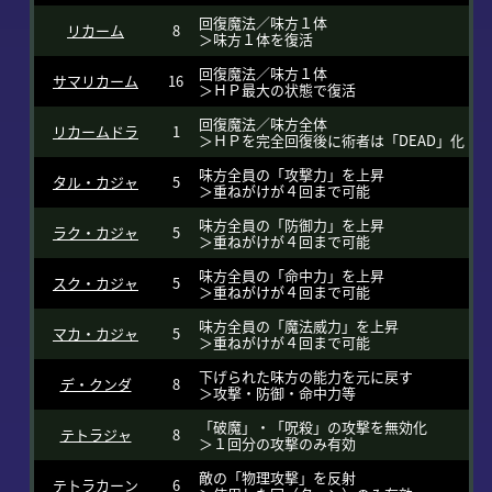
回復魔法／味方１体
リカーム
8
＞味方１体を復活
回復魔法／味方１体
サマリカーム
16
＞ＨＰ最大の状態で復活
回復魔法／味方全体
リカームドラ
1
＞ＨＰを完全回復後に術者は「DEAD」化
味方全員の「攻撃力」を上昇
タル・カジャ
5
＞重ねがけが４回まで可能
味方全員の「防御力」を上昇
ラク・カジャ
5
＞重ねがけが４回まで可能
味方全員の「命中力」を上昇
スク・カジャ
5
＞重ねがけが４回まで可能
味方全員の「魔法威力」を上昇
マカ・カジャ
5
＞重ねがけが４回まで可能
下げられた味方の能力を元に戻す
デ・クンダ
8
＞攻撃・防御・命中力等
「破魔」・「呪殺」の攻撃を無効化
テトラジャ
8
＞１回分の攻撃のみ有効
敵の「物理攻撃」を反射
テトラカーン
6