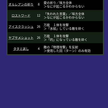
愛の祈り／味方全体
オルレアンの祈り
8
＞なにが起こるかわからない
「失われた言葉」／味方全体
ロストワード
12
＞なにが起こるかわからない
万能 １体を攻撃
アイスクラッシュ
26
＞「氷結」している敵を砕く
万能 １体を攻撃
ヤブサメショット
26
＞「的」になっている敵を砕く
敵の「物理攻撃」を反射
タタミ返し
4
＞使用した回（ターン）のみ有効