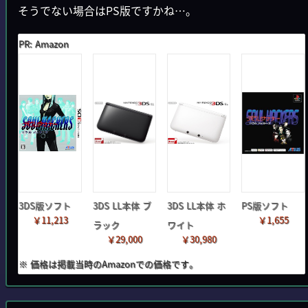
そうでない場合はPS版ですかね…。
PR: Amazon
3DS版ソフト
3DS LL本体 ブ
3DS LL本体 ホ
PS版ソフト
￥11,213
￥1,655
ラック
ワイト
￥29,000
￥30,980
※ 価格は掲載当時のAmazonでの価格です。