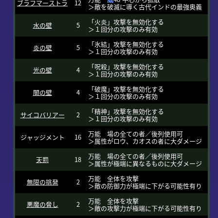
ブラフマーストラ
12
＞敵を破滅に導く古代インドの最強奥義
「火炎」攻撃を無効化する
水の壁
5
＞１回分の攻撃のみ有効
「氷結」攻撃を無効化する
炎の壁
5
＞１回分の攻撃のみ有効
「呪殺」攻撃を無効化する
光の壁
4
＞１回分の攻撃のみ有効
「破魔」攻撃を無効化する
闇の壁
4
＞１回分の攻撃のみ有効
「精神」攻撃を無効化する
サイコバリアー
2
＞１回分の攻撃のみ有効
万能 場の全ての者／後列使用可
ジャッジメント
16
＞属性がロウ、カオスの者に大ダメージ
万能 場の全ての者／後列使用可
天罰
18
＞属性が極端に異なるものに大ダメージ
万能 全体を攻撃
無限の挑発
2
＞敵の防御力が極端に下がる可能性有り
万能 全体を攻撃
悪魔の脅し
2
＞敵の攻撃力が極端に下がる可能性有り