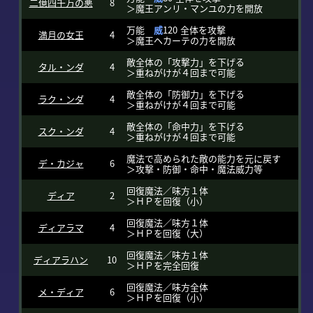
二億四千万の悪
8
＞魔王アンリ・マンユの力を開放
万能
威
120 全体を攻撃
満月の女王
4
＞魔王ヘカーテの力を開放
敵全体の「攻撃力」を下げる
タル・ンダ
4
＞重ねがけが４回まで可能
敵全体の「防御力」を下げる
ラク・ンダ
4
＞重ねがけが４回まで可能
敵全体の「命中力」を下げる
スク・ンダ
4
＞重ねがけが４回まで可能
魔法で高められた敵の能力を元に戻す
デ・カジャ
6
＞攻撃・防御・命中・魔法威力等
回復魔法／味方１体
ディア
2
＞ＨＰを回復（小）
回復魔法／味方１体
ディアラマ
4
＞ＨＰを回復（大）
回復魔法／味方１体
ディアラハン
10
＞ＨＰを完全回復
回復魔法／味方全体
メ・ディア
6
＞ＨＰを回復（小）