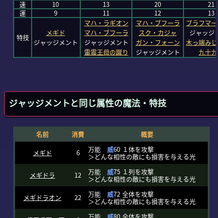
速
10
13
20
21
運
9
11
12
13
マハ・ラギオン
マハ・ブフーラ
ブラフマー
メギド
マハ・ブフーラ
スク・カジャ
ジャッジ
特技
ジャッジメント
ジャッジメント
ガン・フォーン
木っ端みじ
雷震王母の蹴り
ジャッジメント
九十九
ジャッジメントと同じ属性の魔法・特技
名前
消費
概要
万能
威
60 １体を攻撃
メギド
6
＞どんな相性の敵にも損害を与える光
万能
威
75 １列を攻撃
メギドラ
12
＞どんな相性の敵にも損害を与える光
万能
威
72 全体を攻撃
メギドラオン
22
＞どんな相性の敵にも損害を与える光
万能
威
80 全体を攻撃