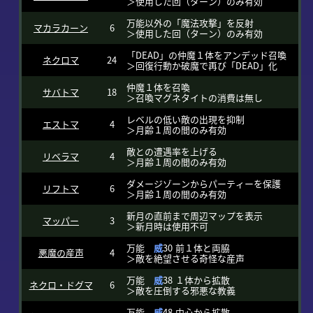
＞使用した回（ターン）のみ有効
万能以外の「魔法攻撃」を反射
マカラカーン
6
＞使用した回（ターン）のみ有効
「DEAD」の仲魔１体をアンデッド召喚
ネクロマ
24
＞回復行動か破魔で再び「DEAD」化
仲魔１体を召喚
サバトマ
18
＞召喚マグネタイトの消費は無し
レベルの低い敵の出現を抑制
エストマ
4
＞月齢１周の間のみ有効
敵との遭遇率を上げる
リベラマ
4
＞月齢１周の間のみ有効
ダメージゾーンからパーティーを保護
リフトマ
6
＞月齢１周の間のみ有効
新月の直前まで周辺マップを表示
マッパー
3
＞新月時は使用不可
万能
威
30 前１体と両脇
悪魔の産声
4
＞敵を絶望させる奇怪な産声
万能
威
38 １体から拡散
ネクロ・ドグマ
6
＞敵を圧倒する邪悪な教義
万能
威
48 中心から拡散