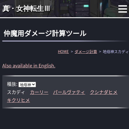
真・女神転生Ⅲ
仲魔用ダメージ計算ツール
HOME
ダメージ計算
地母神スカディ
Also available in English.
種族:
スカディ
カーリー
パールヴァティ
クシナダヒメ
キクリヒメ