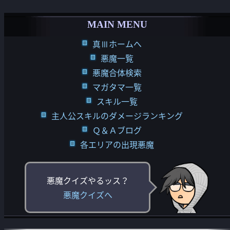
MAIN MENU
真Ⅲホームへ
悪魔一覧
悪魔合体検索
マガタマ一覧
スキル一覧
主人公スキルのダメージランキング
Ｑ＆Ａブログ
各エリアの出現悪魔
悪魔クイズやるッス？
悪魔クイズへ