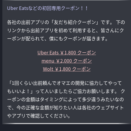
Uber Eatsなどの初回専用クーポン！！
各社の出前アプリの「友だち紹介クーポン」です。 下の
リンクから出前アプリを初めて利用すると、皆さんにク
ーポンが配られて、僕にもクーポンが届きます。
Uber Eats ￥1,800 クーポン
menu ￥2,000 クーポン
Wolt ￥1,800 クーポン
「1回くらい出前頼んでオマエの開発に協力してやって
もいいよ！」って人いましたらご協力お願いします。 ク
ーポンの金額はタイミングによって多少違うみたいなの
で、今の正確な金額が知りたい人は各社のウェブサイト
やアプリで確認してください。