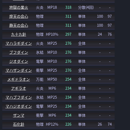
地獄の業火
火炎
MP18
318
分散(4回)
-
-
煌天の会心
物理
311
単体
100
97
静天の会心
物理
311
単体
100
97
九十九針
物理
HP10%
297
単体
24
76
マハラギダイン
火炎
MP25
276
全体
-
-
ブフダイン
氷結
MP10
276
単体
-
-
ジオダイン
電撃
MP10
276
単体
-
-
マハザンダイン
衝撃
MP25
276
全体
-
-
メギドラオン
万能
MP50
254
全体
-
-
アギラオ
火炎
MP6
234
単体
-
-
マハブフダイン
氷結
MP25
234
全体
-
-
マハジオダイン
電撃
MP25
234
全体
-
-
ザンマ
衝撃
MP6
234
単体
-
-
石化針
物理
HP12%
226
単体
26
74