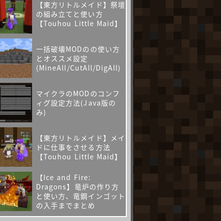
【東方リトルメイド】祭壇
の組み立てと使い方
【Touhou Little Maid】
一括破壊MODのの使い方
とオススメ設定
(MineAll/CutAll/DigAll)
マイクラのMODのコンフ
ィグ設定方法(Java版の
み)
【東方リトルメイド】メイ
ドに仕事をさせる方法
【Touhou Little Maid】
【Ice and Fire:
Dragons】竜炉の作り方
と使い方、竜鋼インゴット
の入手までまとめ