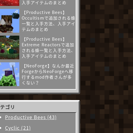
入手アイテムのまとめ
【Productive Bees】
Occultismで追加される蜂
一覧と入手方法、入手アイ
テムのまとめ
【Productive Bees】
Extreme Reactorsで追加
される蜂一覧と入手方法、
入手アイテムのまとめ
【NeoForge】なんか最近
ForgeからNeoForgeへ移
行するmod作者さんが多
くない？
カテゴリ
Productive Bees (43)
Cyclic (21)