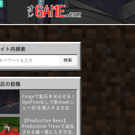
サイト内検索
検索
最近の投稿
Forgeで鉱石を光らせる！
OptFineなしで影mod(シ
ェーダ)を導入する方法
【Productive Bees】
Productive Treesで追加
される蜂一覧と入手方法、