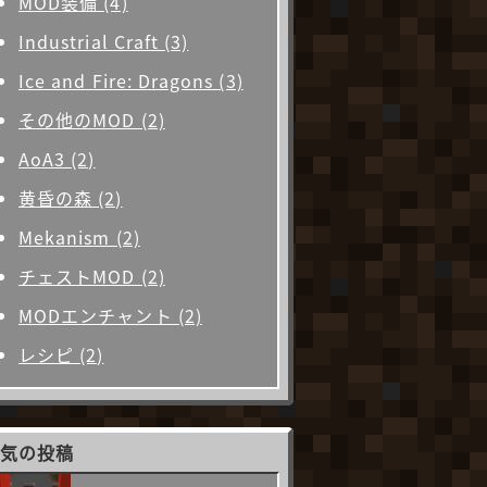
MOD装備 (4)
Industrial Craft (3)
Ice and Fire: Dragons (3)
その他のMOD (2)
AoA3 (2)
黄昏の森 (2)
Mekanism (2)
チェストMOD (2)
MODエンチャント (2)
レシピ (2)
人気の投稿