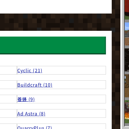
Cyclic (21)
Buildcraft (10)
養蜂 (9)
Ad Astra (8)
QuarryPlus (7)