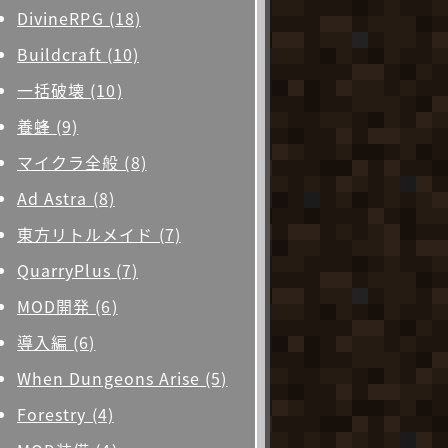
DivineRPG (18)
Buildcraft (10)
一括破壊 (10)
養蜂 (9)
マイクラ全般 (8)
Ad Astra (8)
東方リトルメイド (7)
QuarryPlus (7)
MOD開発 (6)
導入編 (6)
When Dungeons Arise (5)
Forestry (4)