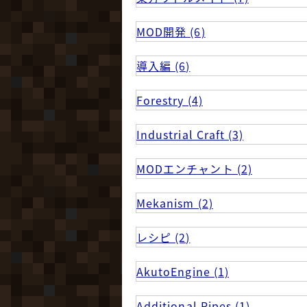
MOD開発 (6)
導入編 (6)
Forestry (4)
Industrial Craft (3)
MODエンチャント (2)
Mekanism (2)
レシピ (2)
AkutoEngine (1)
Additional Pipes (1)