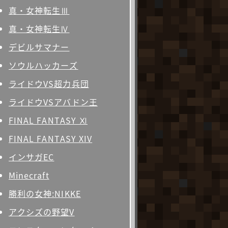
真・女神転生Ⅲ
真・女神転生Ⅳ
デビルサマナー
ソウルハッカーズ
ライドウVS超力兵団
ライドウVSアバドン王
FINAL FANTASY Ⅺ
FINAL FANTASY XIV
インサガEC
Minecraft
勝利の女神:NIKKE
アクシズの野望V