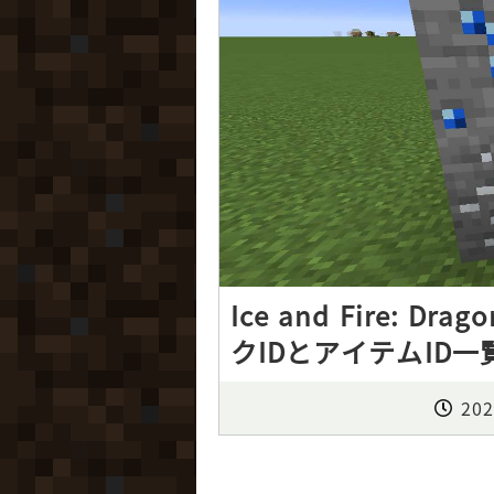
Ice and Fire: 
クIDとアイテムID一覧 (Mi
202